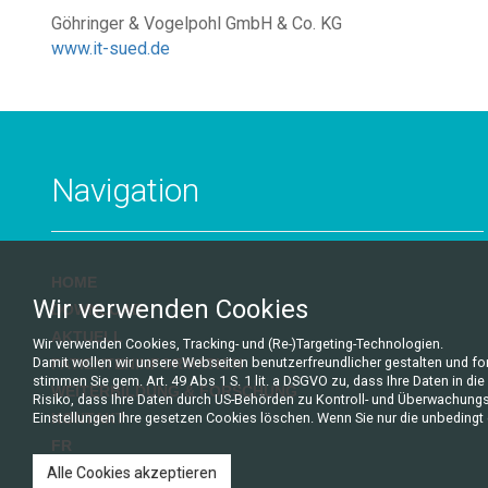
Göhringer & Vogelpohl GmbH & Co. KG
www.it-sued.de
Navigation
HOME
Wir verwenden Cookies
DOWNLOAD
AKTUELL
Wir verwenden Cookies, Tracking- und (Re-)Targeting-Technologien.
Damit wollen wir unsere Webseiten benutzerfreundlicher gestalten und f
PATIENTENINFORMATION
stimmen Sie gem. Art. 49 Abs 1 S. 1 lit. a DSGVO zu, dass Ihre Daten in 
WEITERBILDUNG & FORSCHUNG
Risiko, dass Ihre Daten durch US-Behörden zu Kontroll- und Überwachungsz
Einstellungen Ihre gesetzen Cookies löschen. Wenn Sie nur die unbedingt e
KONTAKT
FR
Alle Cookies akzeptieren
LINKS