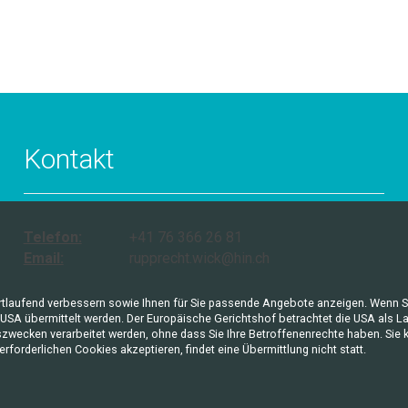
Kontakt
Telefon:
+
41
76 366 26 81
Email:
rupprecht.wick@hin.ch
ortlaufend verbessern sowie Ihnen für Sie passende Angebote anzeigen. Wenn S
die USA übermittelt werden. Der Europäische Gerichtshof betrachtet die USA al
wecken verarbeitet werden, ohne dass Sie Ihre Betroffenenrechte haben. Sie kön
rforderlichen Cookies akzeptieren, findet eine Übermittlung nicht statt.